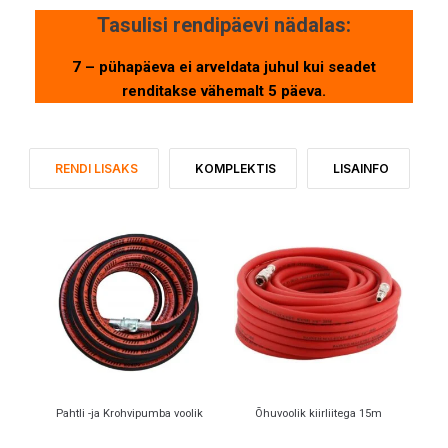
Tasulisi rendipäevi nädalas:
7 – pühapäeva ei arveldata juhul kui seadet
renditakse vähemalt 5 päeva.
RENDI LISAKS
KOMPLEKTIS
LISAINFO
Pahtli -ja Krohvipumba voolik
Õhuvoolik kiirliitega 15m