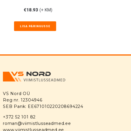
€
18.93
(+ KM)
LISA PÄRINGUSSE
VS Nord OÜ
Reg nr. 12304946
SEB Pank: EE671010220208694224
+372 52 101 82
roman@viimistlusseadmed.ee
www.viimistlusseadmed.ee