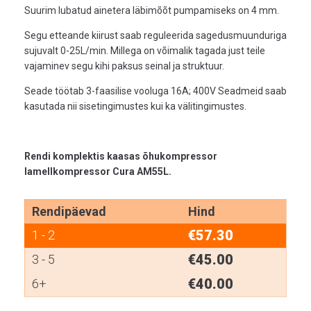
Suurim lubatud ainetera läbimõõt pumpamiseks on 4 mm.
Segu etteande kiirust saab reguleerida sagedusmuunduriga
sujuvalt 0-25L/min. Millega on võimalik tagada just teile
vajaminev segu kihi paksus seinal ja struktuur.
Seade töötab 3-faasilise vooluga 16A; 400V Seadmeid saab
kasutada nii sisetingimustes kui ka välitingimustes.
Rendi komplektis kaasas õhukompressor
lamellkompressor Cura AM55L.
Rendipäevad
Hind
€
57.30
1 - 2
€
45.00
3 - 5
€
40.00
6+