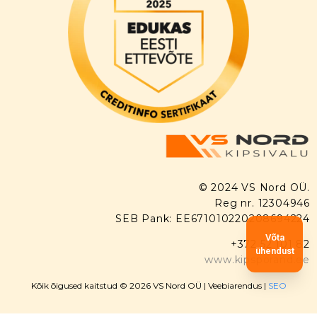
© 2024 VS Nord OÜ.
Reg nr. 12304946
SEB Pank: EE671010220208694224
Võta
+372 52 101 82
ühendust
www.kipsporand.ee
Kõik õigused kaitstud © 2026 VS Nord OÜ |
Veebiarendus
|
SEO