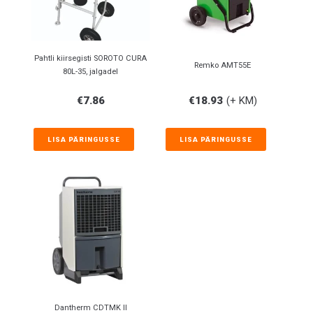
Pahtli kiirsegisti SOROTO CURA
Remko AMT55E
80L-35, jalgadel
€
7.86
€
18.93
(+ KM)
LISA PÄRINGUSSE
LISA PÄRINGUSSE
Dantherm CDTMK II