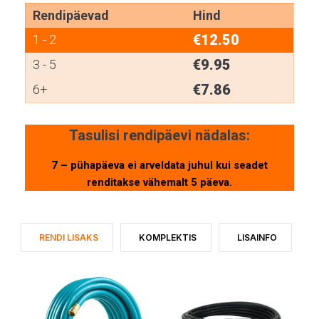
Rendipäevad
Hind
€
12.50
1 - 2
€
9.95
3 - 5
€
7.86
6+
Tasulisi rendipäevi nädalas:
7 – pühapäeva ei arveldata juhul kui seadet
renditakse vähemalt 5 päeva.
RENDI LISAKS
KOMPLEKTIS
LISAINFO