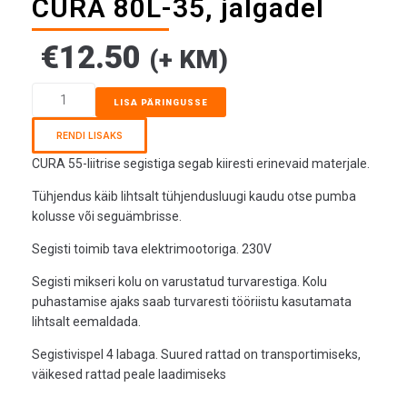
CURA 80L-35, jalgadel
€
12.50
(+ KM)
LISA PÄRINGUSSE
RENDI LISAKS
CURA 55-liitrise segistiga segab kiiresti erinevaid materjale.
Tühjendus käib lihtsalt tühjendusluugi kaudu otse pumba
kolusse või seguämbrisse.
Segisti toimib tava elektrimootoriga. 230V
Segisti mikseri kolu on varustatud turvarestiga. Kolu
puhastamise ajaks saab turvaresti tööriistu kasutamata
lihtsalt eemaldada.
Segistivispel 4 labaga. Suured rattad on transportimiseks,
väikesed rattad peale laadimiseks