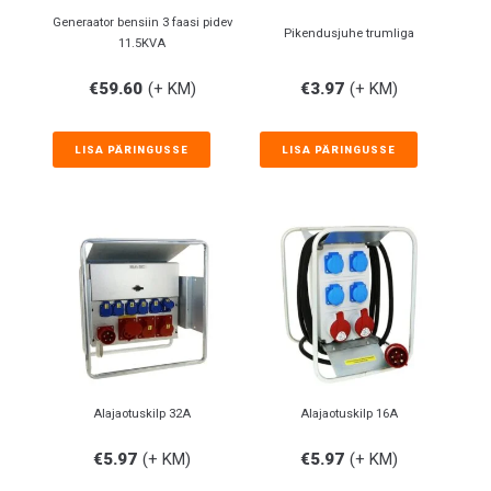
Generaator bensiin 3 faasi pidev
Pikendusjuhe trumliga
11.5KVA
€
59.60
(+ KM)
€
3.97
(+ KM)
LISA PÄRINGUSSE
LISA PÄRINGUSSE
Alajaotuskilp 32A
Alajaotuskilp 16A
€
5.97
(+ KM)
€
5.97
(+ KM)