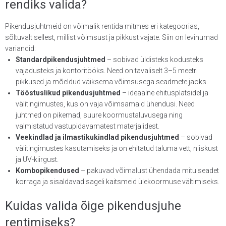
rendiks valida?
Pikendusjuhtmeid on võimalik rentida mitmes eri kategoorias,
sõltuvalt sellest, millist võimsust ja pikkust vajate. Siin on levinumad
variandid:
Standardpikendusjuhtmed
– sobivad üldisteks kodusteks
vajadusteks ja kontoritööks. Need on tavaliselt 3–5 meetri
pikkused ja mõeldud väiksema võimsusega seadmete jaoks.
Tööstuslikud pikendusjuhtmed
– ideaalne ehitusplatsidel ja
välitingimustes, kus on vaja võimsamaid ühendusi. Need
juhtmed on pikemad, suure koormustaluvusega ning
valmistatud vastupidavamatest materjalidest.
Veekindlad ja ilmastikukindlad pikendusjuhtmed
– sobivad
välitingimustes kasutamiseks ja on ehitatud taluma vett, niiskust
ja UV-kiirgust.
Kombopikendused
– pakuvad võimalust ühendada mitu seadet
korraga ja sisaldavad sageli kaitsmeid ülekoormuse vältimiseks.
Kuidas valida õige pikendusjuhe
rentimiseks?