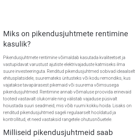
Miks on pikendusjuhtmete rentimine
kasulik?
Pikendusjuhtmete rentimine võimaldab kasutada kvaliteetset ja
vastupidavat varustust ajutiste elektrivajaduste katmiseks ilma
suure investeeringuta. Renditud pikendusjuhtmed sobivad ideaalselt
ehitusplatsidele, suuremateks üritusteks või kodu remondiks, kus
vajatakse tavapärasest pikemaid või suurema võimsusega
pikendusjuhtmeid. Rentimine annab võimaluse proovida erinevaid
tooteid vastavalt olukorrale ning välistab vajaduse püsivalt
hoiustada suuri seadmeid, mis võib ruumi kokku hoida. Lisaks on
renditud pikendusjuhtmed sageli regulaarselt hooldatud ja
kontrollitud, et need vastaksid rangetele ohutusnõuetele.
Milliseid pikendusjuhtmeid saab