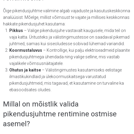
Õige pikendusjuhtme valimine algab vajaduste ja kasutuskeskkonna
analüüsist. Mõelge, millist võimsust te vajate ja millises keskkonnas
hakkate pikendusjuhet kasutama:
Pikkus
– Valige pikendusjuhe vastavalt kaugusele, mida teil on
vaja katta. Üritusteks ja välistingimustesse on saadaval pikemad
juhtmed, samas kui siseoludesse sobivad lühemad variandid.
Koormustaluvus
– Kontrollige, kui palju elektriseadmeid plaanite
pikendusjuhtmega ühendada ning valige selline, mis vastab
vajalikele võimsusnäitajatele.
Ohutus ja kaitse
– Välistingimustes kasutamiseks eelistage
ilmastikukindlaid ja ülekoormuskaitsega varustatud
pikendusjuhtmeid, mis tagavad, et kasutamine on turvaline ka
ebasoodsates oludes.
Millal on mõistlik valida
pikendusjuhtme rentimine ostmise
asemel?