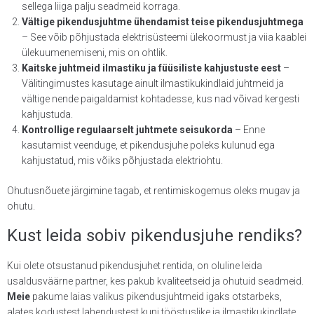
sellega liiga palju seadmeid korraga.
Vältige pikendusjuhtme ühendamist teise pikendusjuhtmega
– See võib põhjustada elektrisüsteemi ülekoormust ja viia kaablei
ülekuumenemiseni, mis on ohtlik.
Kaitske juhtmeid ilmastiku ja füüsiliste kahjustuste eest
–
Välitingimustes kasutage ainult ilmastikukindlaid juhtmeid ja
vältige nende paigaldamist kohtadesse, kus nad võivad kergesti
kahjustuda.
Kontrollige regulaarselt juhtmete seisukorda
– Enne
kasutamist veenduge, et pikendusjuhe poleks kulunud ega
kahjustatud, mis võiks põhjustada elektriohtu.
Ohutusnõuete järgimine tagab, et rentimiskogemus oleks mugav ja
ohutu.
Kust leida sobiv pikendusjuhe rendiks?
Kui olete otsustanud pikendusjuhet rentida, on oluline leida
usaldusväärne partner, kes pakub kvaliteetseid ja ohutuid seadmeid.
Meie
pakume laias valikus pikendusjuhtmeid igaks otstarbeks,
alates kodustest lahendustest kuni tööstuslike ja ilmastikukindlate