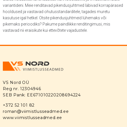
variantideni. Meie renditavad pikendusjuhtmed läbivad korrapärased
hooldused ja vastavad ohutusstandarditele, tagades muretu
kasutuse igal hetkel. Otsite pikendusjuhtmeid lühemaks või
pikemaks perioodiks? Pakume paindlikke renditingimusi, mis
vastavad nii eraisikute kui ettevõtete vajadustele.
VS Nord OÜ
Reg nr. 12304946
SEB Pank: EE671010220208694224
+372 52 101 82
roman@viimistlusseadmed.ee
www.viimistlusseadmed.ee