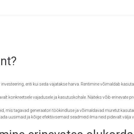
ent?
investeering, eriti kui seda vajatakse harva. Rentimine võimaldab kasutad
valt konkreetsele vajadusele ja kasutuskohale. Näiteks võib erinevate 
id, mis tagavad generaatori töökindluse ja võimaldavad muretut kasuta
da uusimaid ja kõige efektiivsemaid seadmeid ilma neid pidevalt välja