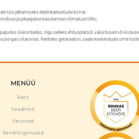
ate töö jätkamiseks elektrikatkestuste korral.
kindluse ja pikaajalise kasutamise võimaluse tõttu.
s paljudes olukordades, olgu selleks ehitusplatsid, väliüritused või kodus
vuse igas olukorras. Rentides generaatori, saate keskenduda oma tööle 
MENÜÜ
Rent
Seadmed
Varuosad
Renditingimused