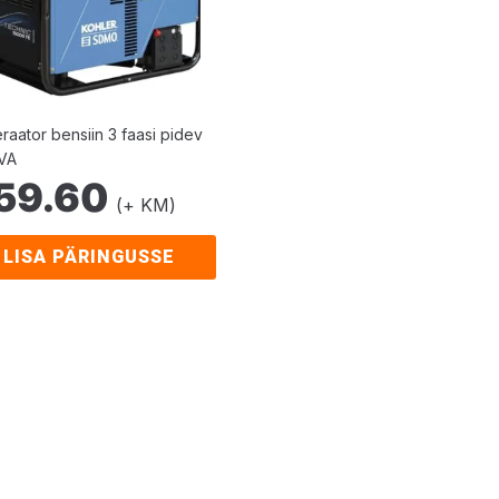
raator bensiin 3 faasi pidev
KVA
59.60
(+ KM)
LISA PÄRINGUSSE