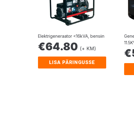
Elektrigeneraator <16kVA, bensiin
Gene
€
64.80
11.5
(+ KM)
€
LISA PÄRINGUSSE