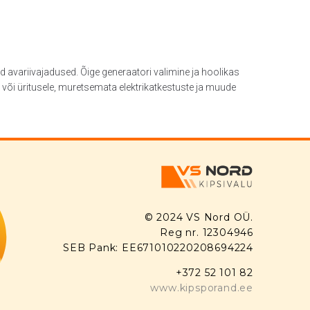
ed avariivajadused. Õige generaatori valimine ja hoolikas
või üritusele, muretsemata elektrikatkestuste ja muude
© 2024 VS Nord OÜ.
Reg nr. 12304946
SEB Pank: EE671010220208694224
+372 52 101 82
www.kipsporand.ee