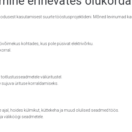
mine erinevates olukord
 kodusest kasutamisest suurte tööstusprojektideni. Mõned levinumad ka
övõimekus kohtades, kus pole püsivat elektrivõrku.
korral.
 toitlustusseadmetele väliüritustel.
e sujuva ürituse korraldamiseks.
e ajal, hoides külmikut, küttekeha ja muud olulised seadmed töös.
a väliköögi seadmetele.
: