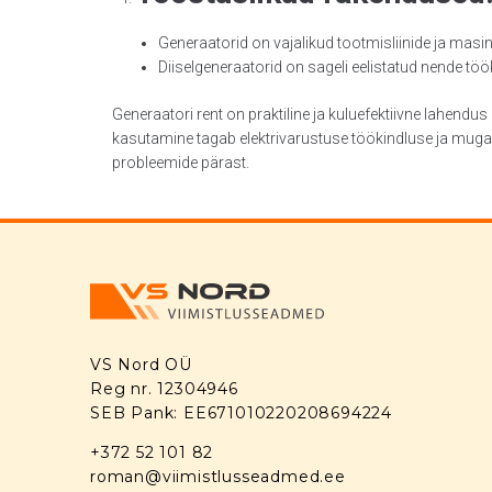
Generaatorid on vajalikud tootmisliinide ja masin
Diiselgeneraatorid on sageli eelistatud nende töö
Generaatori rent on praktiline ja kuluefektiivne lahendu
kasutamine tagab elektrivarustuse töökindluse ja muga
probleemide pärast.
VS Nord OÜ
Reg nr. 12304946
SEB Pank: EE671010220208694224
+372 52 101 82
roman@viimistlusseadmed.ee