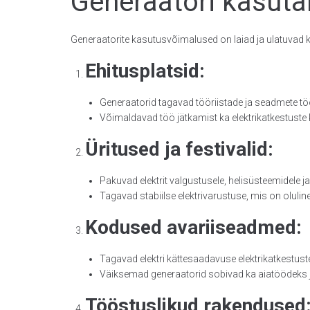
Generaatori kasuta
Generaatorite kasutusvõimalused on laiad ja ulatuvad
Ehitusplatsid:
Generaatorid tagavad tööriistade ja seadmete tö
Võimaldavad töö jätkamist ka elektrikatkestuste 
Üritused ja festivalid:
Pakuvad elektrit valgustusele, helisüsteemidele ja
Tagavad stabiilse elektrivarustuse, mis on olulin
Kodused avariiseadmed:
Tagavad elektri kättesaadavuse elektrikatkestust
Väiksemad generaatorid sobivad ka aiatöödeks j
Tööstuslikud rakendused