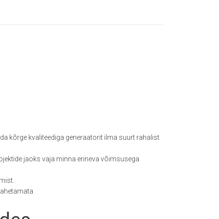
a kõrge kvaliteediga generaatorit ilma suurt rahalist
projektide jaoks vaja minna erineva võimsusega
mist.
 vahetamata.