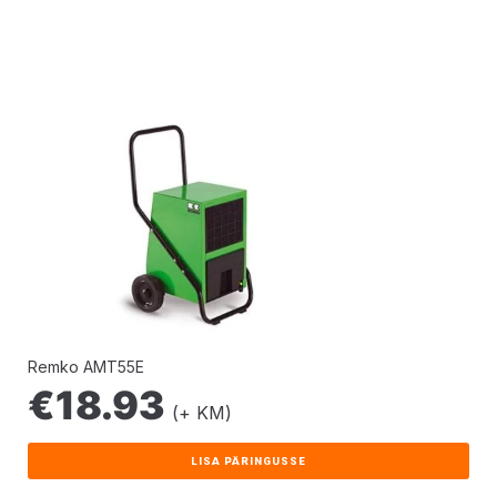
Remko AMT55E
€
18.93
(+ KM)
LISA PÄRINGUSSE