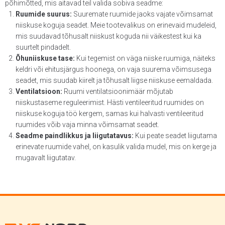
põhimõtted, mis aitavad teil valida sobiva seadme:
Ruumide suurus:
Suuremate ruumide jaoks vajate võimsamat
niiskuse koguja seadet. Meie tootevalikus on erinevaid mudeleid,
mis suudavad tõhusalt niiskust koguda nii väikestest kui ka
suurtelt pindadelt.
Õhuniiskuse tase:
Kui tegemist on väga niiske ruumiga, näiteks
keldri või ehitusjärgus hoonega, on vaja suurema võimsusega
seadet, mis suudab kiirelt ja tõhusalt liigse niiskuse eemaldada.
Ventilatsioon:
Ruumi ventilatsioonimäär mõjutab
niiskustaseme reguleerimist. Hästi ventileeritud ruumides on
niiskuse koguja töö kergem, samas kui halvasti ventileeritud
ruumides võib vaja minna võimsamat seadet.
Seadme paindlikkus ja liigutatavus:
Kui peate seadet liigutama
erinevate ruumide vahel, on kasulik valida mudel, mis on kerge ja
mugavalt liigutatav.