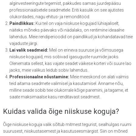
alginvesteeringute tegemist, pakkudes samas juurdepääsu
professionaalsetele seadmetele. Eriti kasulik on see ajutistes
olukordades, nagu ehitus- ja remonditööd.
Paindlikkus:
Kui teil on vaja niiskuse kogujaid lühiajaliselt,
näiteks mõneks päevaks või nädalaks, on rentimine ideaalne
lahendus. Meie rendiperioodid on paindlikud ja kohandatavad teie
vajaduste järgi.
Lai valik seadmeid:
Meil on erineva suuruse ja võimsusega
niiskuse kogujaid, mis sobivad igasuguste ruumide jaoks.
Olenemata sellest, kas vajate seadet väikese korteri või suure lao
jaoks, meie valikus leidub sobiv lahendus.
Professionaalne nõustamine:
Meie meeskond on alati valmis
teid aitama seadmete valimisel ja kasutamisel. Anname nõu,
milline seade sobib teie olukorrale kõige paremini, ja tagame, et
saate maksimaalse kasu renditavast seadmest.
Kuidas valida õige niiskuse koguja?
Õige niiskuse koguja valik sõltub mitmest tegurist, sealhulgas ruumi
suurusest, niiskustasemest ja kasutuseesmärgist. Siin on mõned