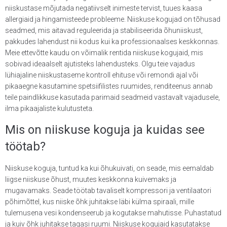
niiskustase mõjutada negatiivselt inimeste tervist, tuues kaasa
allergiaid ja hingamisteede probleeme. Niiskuse kogujad on tõhusad
seadmed, mis aitavad reguleerida ja stabiliseerida õhuniiskust,
pakkudes lahendust nii kodus kui ka professionaalses keskkonnas.
Meie ettevõtte kaudu on võimalik rentida niiskuse kogujaid, mis
sobivad ideaalselt ajutisteks lahendusteks. Olgu teie vajadus
lühiajaline niiskustaseme kontroll ehituse või remondi ajal või
pikaaegne kasutamine spetsiifilistes ruumides, renditeenus annab
teile paindlikkuse kasutada parimaid seadmeid vastavalt vajadusele,
ilma pikaajaliste kulutusteta.
Mis on niiskuse koguja ja kuidas see
töötab?
Niiskuse koguja, tuntud ka kui õhukuivati, on seade, mis eemaldab
liigse niiskuse õhust, muutes keskkonna kuivemaks ja
mugavamaks. Seade töötab tavaliselt kompressori ja ventilaatori
põhimõttel, kus niiske õhk juhitakse läbi külma spiraali, mille
tulemusena vesi kondenseerub ja kogutakse mahutisse. Puhastatud
ja kuiv õhk juhitakse tagasi ruumi. Niiskuse kogujaid kasutatakse