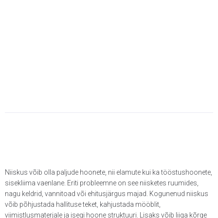
Niiskus võib olla paljude hoonete, nii elamute kui ka tööstushoonete,
sisekliima vaenlane. Eriti probleemne on see niisketes ruumides,
nagu keldrid, vannitoad või ehitusjärgus majad. Kogunenud niiskus
võib põhjustada hallituse teket, kahjustada mööblit,
viimistlusmaterjale ja isegi hoone struktuuri. Lisaks võib liiga kõrge