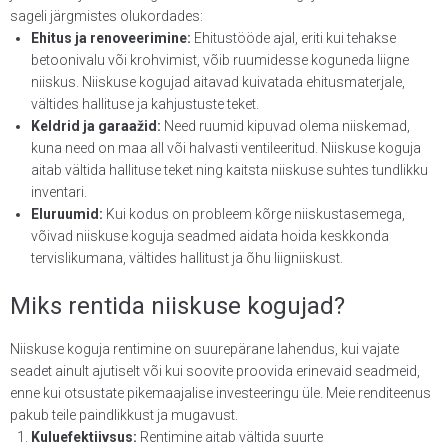
sageli järgmistes olukordades:
Ehitus ja renoveerimine:
Ehitustööde ajal, eriti kui tehakse
betoonivalu või krohvimist, võib ruumidesse koguneda liigne
niiskus. Niiskuse kogujad aitavad kuivatada ehitusmaterjale,
vältides hallituse ja kahjustuste teket.
Keldrid ja garaažid:
Need ruumid kipuvad olema niiskemad,
kuna need on maa all või halvasti ventileeritud. Niiskuse koguja
aitab vältida hallituse teket ning kaitsta niiskuse suhtes tundlikku
inventari.
Eluruumid:
Kui kodus on probleem kõrge niiskustasemega,
võivad niiskuse koguja seadmed aidata hoida keskkonda
tervislikumana, vältides hallitust ja õhu liigniiskust.
Miks rentida niiskuse kogujad?
Niiskuse koguja rentimine on suurepärane lahendus, kui vajate
seadet ainult ajutiselt või kui soovite proovida erinevaid seadmeid,
enne kui otsustate pikemaajalise investeeringu üle. Meie renditeenus
pakub teile paindlikkust ja mugavust.
Kuluefektiivsus:
Rentimine aitab vältida suurte