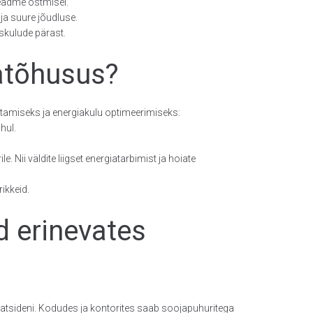
seadme ostmisel.
ja suure jõudluse.
skulude pärast.
atõhusus?
tamiseks ja energiakulu optimeerimiseks:
hul.
 Nii väldite liigset energiatarbimist ja hoiate
ikkeid.
d erinevates
atsideni. Kodudes ja kontorites saab soojapuhuritega