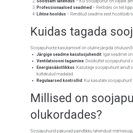
Soodsam lahendus
– Kui soojapuhur on vajalik ai
Professionaalsed seadmed
– Rentides on teil lig
Lihtne hooldus
– Renditud seadme eest hoolitseb ta
Kuidas tagada sooj
Soojapuhurite kasutamisel on oluline järgida ohutusn
Järgige seadme kasutusjuhendit
: Igal seadmel on 
Ventilatsiooni tagamine
: Diisliküttel soojapuhurid
Energiasäästlikkus
: Kasutage soojapuhurit ainult va
küttekulud madalad.
Regulaarsed kontrollid
: Kui kasutate soojapuhurit 
Millised on soojap
olukordades?
Soojapuhurid pakuvad paindlikku lahendust mitmesugust