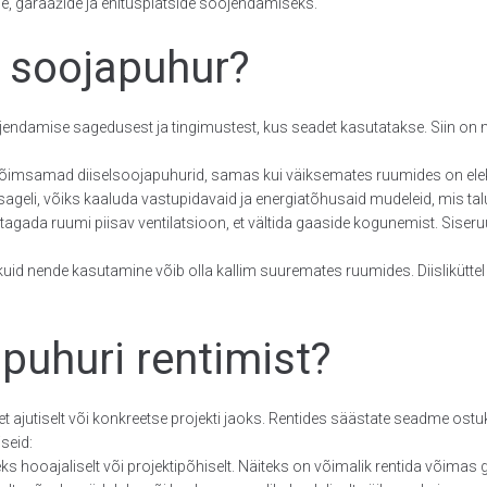
e, garaažide ja ehitusplatside soojendamiseks.
v soojapuhur?
jendamise sagedusest ja tingimustest, kus seadet kasutatakse. Siin on 
õimsamad diiselsoojapuhurid, samas kui väiksemates ruumides on elektr
 sageli, võiks kaaluda vastupidavaid ja energiatõhusaid mudeleid, mis ta
 tagada ruumi piisav ventilatsioon, et vältida gaaside kogunemist. Siseru
kuid nende kasutamine võib olla kallim suuremates ruumides. Diislikütte
puhuri rentimist?
t ajutiselt või konkreetse projekti jaoks. Rentides säästate seadme ostu
seid:
ks hooajaliselt või projektipõhiselt. Näiteks on võimalik rentida võimas