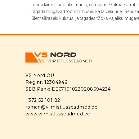
ruumi kiiresti soojaks muuta, eriti ajutise külma korra
tagada mugavad töötingimused ka talvekuudel. Renditava
ülemääraseid kulutusi ja tagades tööks vajaliku mugav
VS Nord OÜ
Reg nr. 12304946
SEB Pank: EE671010220208694224
+372 52 101 82
roman@viimistlusseadmed.ee
www.viimistlusseadmed.ee