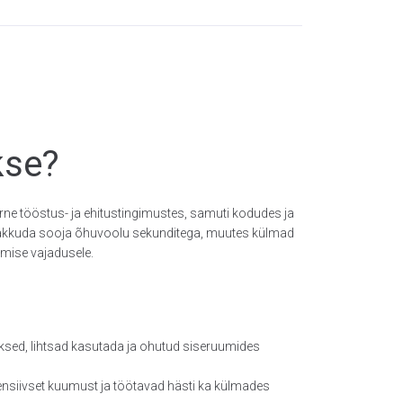
kse?
arne tööstus- ja ehitustingimustes, samuti kodudes ja
d pakkuda sooja õhuvoolu sekunditega, muutes külmad
amise vajadusele.
ksed, lihtsad kasutada ja ohutud siseruumides
ensiivset kuumust ja töötavad hästi ka külmades