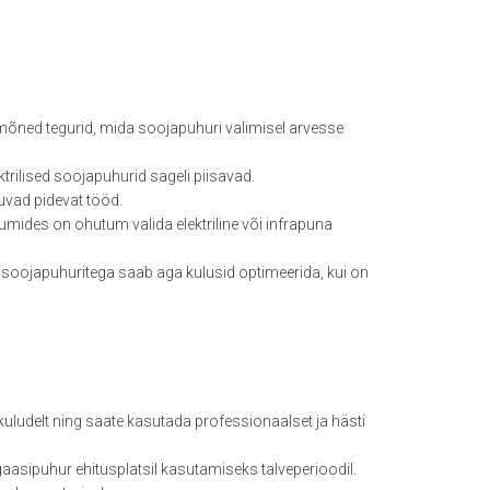
mõned tegurid, mida soojapuhuri valimisel arvesse
ilised soojapuhurid sageli piisavad.
luvad pidevat tööd.
umides on ohutum valida elektriline või infrapuna
l soojapuhuritega saab aga kulusid optimeerida, kui on
kuludelt ning saate kasutada professionaalset ja hästi
 gaasipuhur ehitusplatsil kasutamiseks talveperioodil.