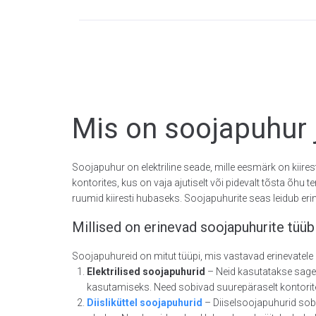
Mis on soojapuhur 
Soojapuhur on elektriline seade, mille eesmärk on kiire
kontorites, kus on vaja ajutiselt või pidevalt tõsta 
ruumid kiiresti hubaseks. Soojapuhurite seas leidub eri
Millised on erinevad soojapuhurite tüüb
Soojapuhureid on mitut tüüpi, mis vastavad erinevatele 
Elektrilised soojapuhurid
– Neid kasutatakse sagel
kasutamiseks. Need sobivad suurepäraselt kontorit
Diisliküttel soojapuhurid
– Diiselsoojapuhurid sobi