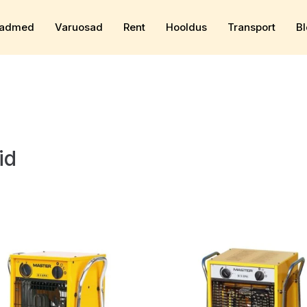
admed
Varuosad
Rent
Hooldus
Transport
Bl
id