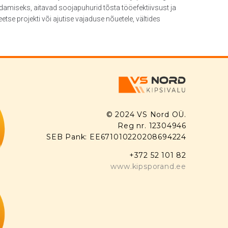
ndamiseks, aitavad soojapuhurid tõsta tööefektiivsust ja
e projekti või ajutise vajaduse nõuetele, vältides
© 2024 VS Nord OÜ.
Reg nr. 12304946
SEB Pank: EE671010220208694224
+372 52 101 82
www.kipsporand.ee