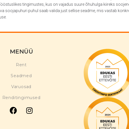
l. Tööstuslikes tingimustes, kus on vajadus suure õhuhulga kiireks sooje
 soojapuhuri puhul saab valida just sellise seadme, mis vastab konkreets
use.
MENÜÜ
Rent
Seadmed
Varuosad
Renditingimused