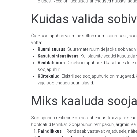
oludes. Need on ideaalsed lahendused näiteks ladud
Kuidas valida sobi
Õige soojapuhuri valimine sõltub ruumi suurusest, soo
võtta:
Ruumi suurus
: Suuremate ruumide jaoks sobivad v
Kasutusintensiivsus
: Kui plaanite seadet kasutada
Ventilatsioon
: Diiselsoojapuhureid kasutades tuleb
soojapuhur.
Küttekulud
: Elektrilised soojapuhurid on mugavad, 
vaja soojendada suuri alasid.
Miks kaaluda sooja
Soojapuhuri rentimine on hea lahendus, kui vajate seade
hooldatud tehnikat. Soojapuhuri rent pakub järgmisi eeli
Paindlikkus
– Renti saab vastavalt vajadusele, näite