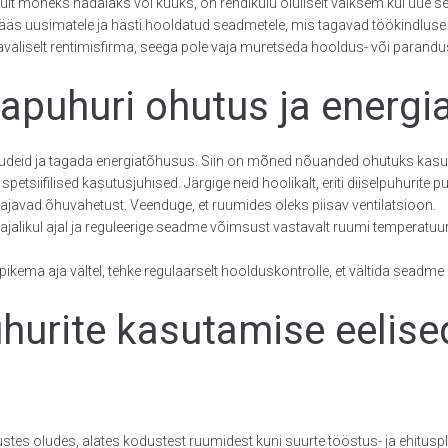
nult mõneks nädalaks või kuuks, on rendikulu oluliselt väiksem kui uue 
ipääs uusimatele ja hästi hooldatud seadmetele, mis tagavad töökindluse 
valiselt rentimisfirma, seega pole vaja muretseda hooldus- või parandu
apuhuri ohutus ja energi
õudeid ja tagada energiatõhusus. Siin on mõned nõuanded ohutuks kasu
spetsiifilised kasutusjuhised. Järgige neid hoolikalt, eriti diiselpuhurite pu
 vajavad õhuvahetust. Veenduge, et ruumides oleks piisav ventilatsioon.
jalikul ajal ja reguleerige seadme võimsust vastavalt ruumi temperatuurile.
pikema aja vältel, tehke regulaarselt hoolduskontrolle, et vältida seadme r
uhurite kasutamise eelise
es oludes, alates kodustest ruumidest kuni suurte tööstus- ja ehituspl