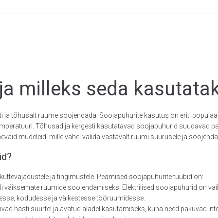
ja milleks seda kasutata
sti ja tõhusalt ruume soojendada. Soojapuhurite kasutus on eriti popula
õhu temperatuuri. Tõhusad ja kergesti kasutatavad soojapuhurid suudava
nevaid mudeleid, mille vahel valida vastavalt ruumi suurusele ja soojend
id?
küttevajadustele ja tingimustele. Peamised soojapuhurite tüübid on:
i väiksemate ruumide soojendamiseks. Elektrilised soojapuhurid on vai
esse, kodudesse ja väikestesse tööruumidesse.
vad hästi suurtel ja avatud aladel kasutamiseks, kuna need pakuvad int