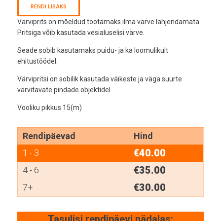
RENDI LISAKS
Värviprits on mõeldud töötamaks ilma värve lahjendamata.
Pritsiga võib kasutada vesialuselisi värve.
Seade sobib kasutamaks puidu- ja ka loomulikult
ehitustöödel.
Värvipritsi on sobilik kasutada väikeste ja väga suurte
värvitavate pindade objektidel.
Vooliku pikkus 15(m)
Rendipäevad
Hind
€
40.00
1 - 3
€
35.00
4 - 6
€
30.00
7+
Tasulisi rendipäevi nädalas: