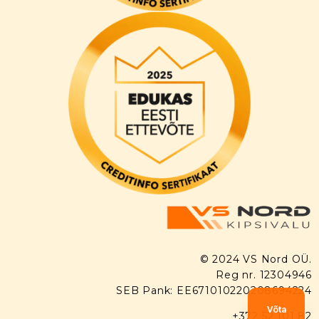
© 2024 VS Nord OÜ.
Reg nr. 12304946
SEB Pank: EE671010220208694224
Võta
+372 52 101 82