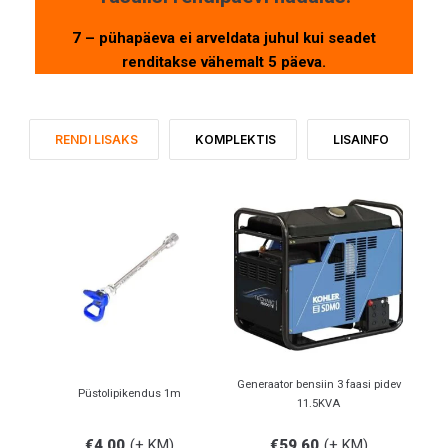
7 – pühapäeva ei arveldata juhul kui seadet
renditakse vähemalt 5 päeva.
RENDI LISAKS
KOMPLEKTIS
LISAINFO
Generaator bensiin 3 faasi pidev
Püstolipikendus 1m
11.5KVA
€
4.00
(+ KM)
€
59.60
(+ KM)