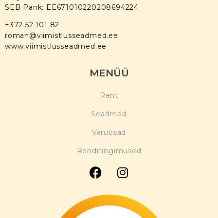
SEB Pank: EE671010220208694224
+372 52 101 82
roman@viimistlusseadmed.ee
www.viimistlusseadmed.ee
MENÜÜ
Rent
Seadmed
Varuosad
Renditingimused