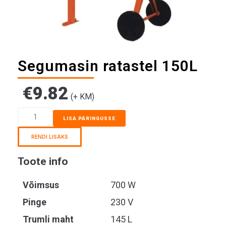
Segumasin ratastel 150L
€
9.82
(+ KM)
LISA PÄRINGUSSE
RENDI LISAKS
Toote info
Võimsus
700 W
Pinge
230 V
Trumli maht
145 L