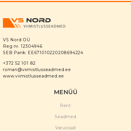
VS Nord OÜ
Reg nr. 12304946
SEB Pank: EE671010220208694224
+372 52 101 82
roman@viimistlusseadmed.ee
www.viimistlusseadmed.ee
MENÜÜ
Rent
Seadmed
Varuosad