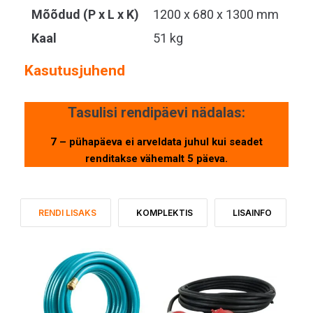
Mõõdud (P x L x K)
1200 x 680 x 1300 mm
Kaal
51 kg
Kasutusjuhend
Tasulisi rendipäevi nädalas:
7 – pühapäeva ei arveldata juhul kui seadet
renditakse vähemalt 5 päeva.
RENDI LISAKS
KOMPLEKTIS
LISAINFO