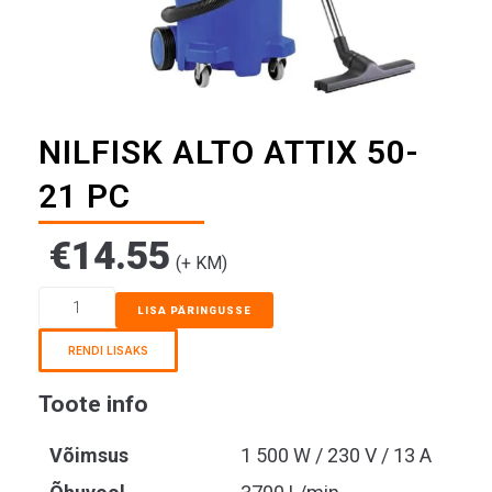
NILFISK ALTO ATTIX 50-
21 PC
€
14.55
(+ KM)
LISA PÄRINGUSSE
RENDI LISAKS
Toote info
Võimsus
1 500 W / 230 V / 13 A