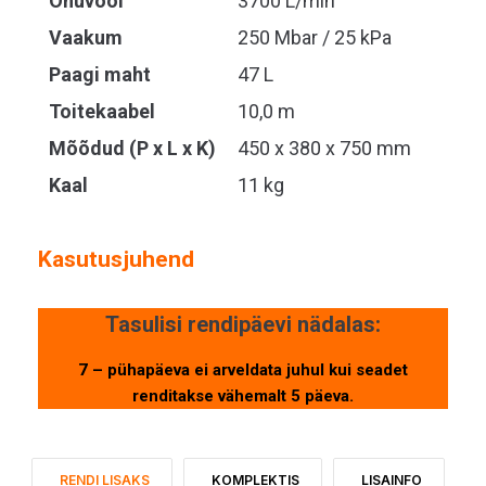
Õhuvool
3700 L/min
Vaakum
250 Mbar / 25 kPa
Paagi maht
47 L
Toitekaabel
10,0 m
Mõõdud (P x L x K)
450 x 380 x 750 mm
Kaal
11 kg
Kasutusjuhend
Tasulisi rendipäevi nädalas:
7 – pühapäeva ei arveldata juhul kui seadet
renditakse vähemalt 5 päeva.
RENDI LISAKS
KOMPLEKTIS
LISAINFO